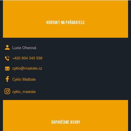
KONTAKT NA POŘADATELE
Lucie Oherová
+420 604 343 536
cyklo@mastale.cz
Cyklo Maštale
cyklo_mastale
ODPOVĚDNÉ OSOBY