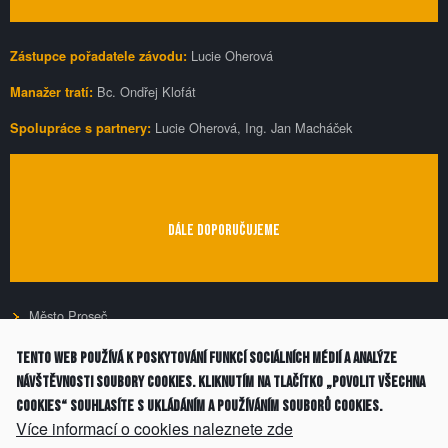
Lucie Oherová
Zástupce pořadatele závodu:
Bc. Ondřej Klofát
Manažer tratí:
Lucie Oherová, Ing. Jan Macháček
Spolupráce s partnery:
DÁLE DOPORUČUJEME
Město Proseč
Mikroregion Maštale,
Tento web používá k poskytování funkcí sociálních médií a analýze
svazek obcí
návštěvnosti soubory cookies. Kliknutím na tlačítko „Povolit všechna
cookies“ souhlasíte s ukládáním a používáním souborů cookies.
Muzeum dýmek
Více informací o cookies naleznete zde