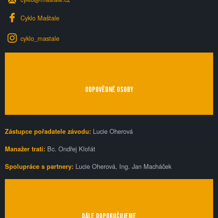
Cyklo Maštale
cyklo_mastale
ODPOVĚDNÉ OSOBY
Lucie Oherová
Zástupce pořadatele závodu:
Bc. Ondřej Klofát
Manažer tratí:
Lucie Oherová, Ing. Jan Macháček
Spolupráce s partnery:
DÁLE DOPORUČUJEME